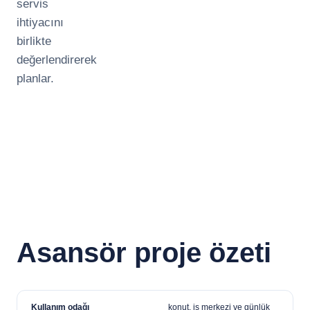
servis
ihtiyacını
birlikte
değerlendirerek
planlar.
Asansör proje özeti
Kullanım odağı
konut, iş merkezi ve günlük