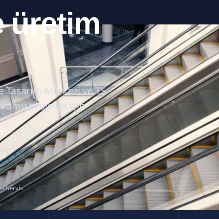
 üretim
ve Tasarım Merkezi ve TS
kamu projeleri için
24 Servis