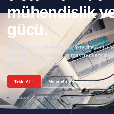
mühendislik ve
gücü.
Uluslararası proje deneyimi, akredite AR-GE 
EN 81 uyumlu üretim ile mimar, müteahhit ve 
güvenilir çözüm ortağı.
Teklif Al
Mühendisle Görüşün
Uluslararası Proje Deneyimi
1995'ten beri
Akredite AR-GE Merkezi
7/