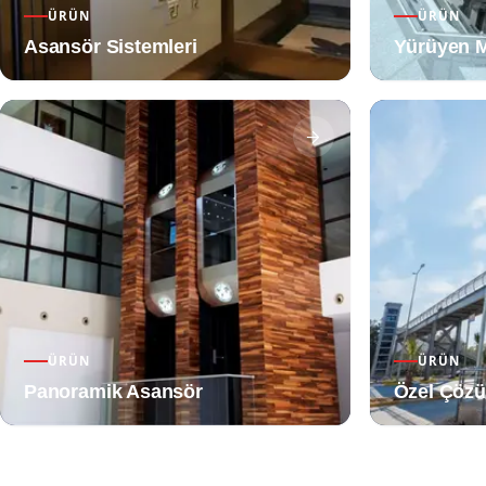
ÜRÜN
ÜRÜN
Asansör Sistemleri
Yürüyen M
ÜRÜN
ÜRÜN
Panoramik Asansör
Özel Çözü