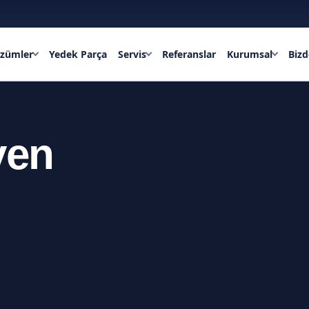
özümler
Yedek Parça
Servis
Referanslar
Kurumsal
Bizd
yen