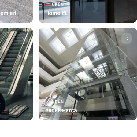
ÜRÜN
stemleri
Homelift
ÜRÜN
Yedek Parça