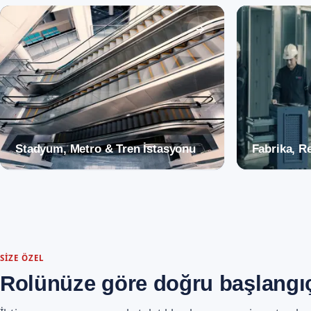
Stadyum, Metro & Tren İstasyonu
Fabrika, R
SIZE ÖZEL
Rolünüze göre doğru başlangı