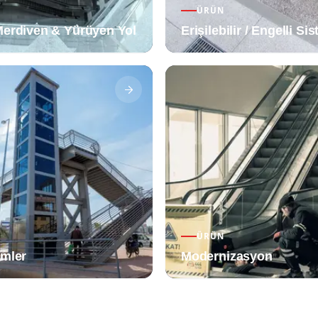
ÜRÜN
erdiven & Yürüyen Yol
Erişilebilir / Engelli Si
ÜRÜN
mler
Modernizasyon