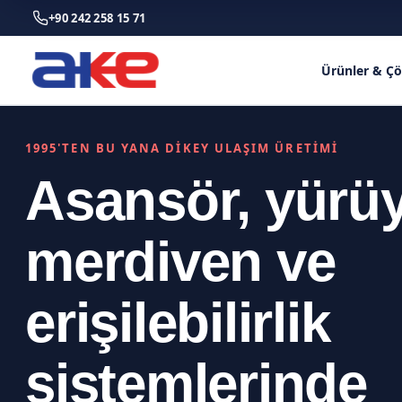
+90 242 258 15 71
Ürünler & Ç
1995'TEN BU YANA DİKEY ULAŞIM ÜRETİMİ
Asansör, yürü
merdiven ve
erişilebilirlik
sistemlerinde