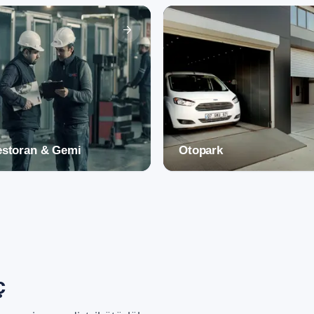
estoran & Gemi
Otopark
ç