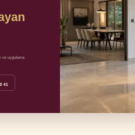
layan
ısı ve uygulama
0 41