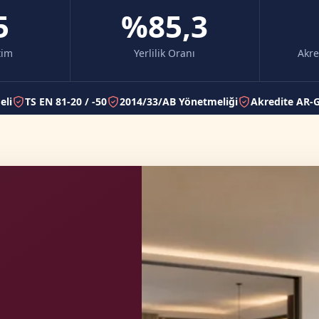
5
%85,3
tim
Yerlilik Oranı
Akre
eli
TS EN 81-20 / -50
2014/33/AB Yönetmeliği
Akredite AR-