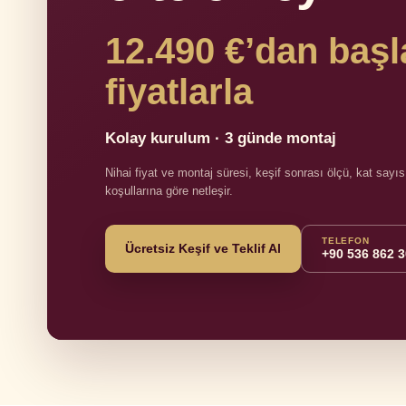
12.490 €’dan baş
fiyatlarla
Kolay kurulum · 3 günde montaj
Nihai fiyat ve montaj süresi, keşif sonrası ölçü, kat say
koşullarına göre netleşir.
TELEFON
Ücretsiz Keşif ve Teklif Al
+90 536 862 3