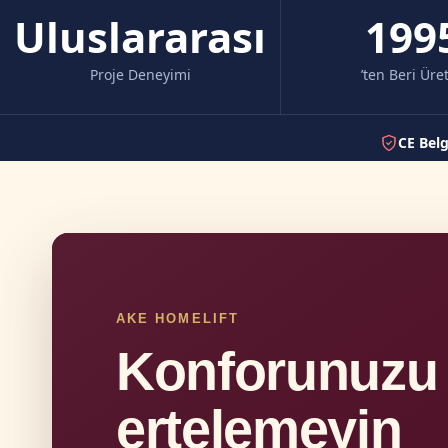
Uluslararası
199
Proje Deneyimi
’ten Beri Üre
CE Belg
AKE HOMELIFT
Konforunuzu
ertelemeyin